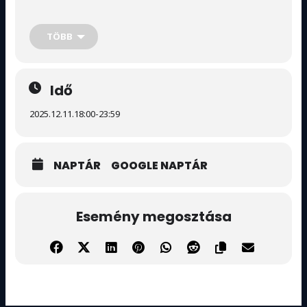
Ő fogja pörgetni az éneklést, a hangulatot, meg néha talán
TÖBB
az idegeiteket is.
A feladat egyszerű:
Énekelni, nevetni és kitalálni, ki lehet a meglepi
hangulatfelelős!- Az első , aki kitalálja-egész este bár
Idő
vendége! Hajrá!
2025.12.11.
18:00
-
23:59
NAPTÁR
GOOGLE NAPTÁR
Esemény megosztása