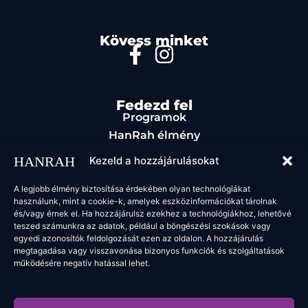
Kövess minket
Fedezd fel
Programok
HanRah élmény
Rendezvényszervezés
Kezeld a hozzájárulásokat
Étel & ital
Kapcsolat
A legjobb élmény biztosítása érdekében olyan technológiákat
használunk, mint a cookie-k, amelyek eszközinformációkat tárolnak
Jogi oldalak
és/vagy érnek el. Ha hozzájárulsz ezekhez a technológiákhoz, lehetővé
ÁSZF
teszed számunkra az adatok, például a böngészési szokások vagy
egyedi azonosítók feldolgozását ezen az oldalon. A hozzájárulás
megtagadása vagy visszavonása bizonyos funkciók és szolgáltatások
működésére negatív hatással lehet.
2025 HanRah. Minden jog fenntartva.