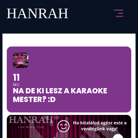
Skip
to
content
11
DEC
NA DE KI LESZ A KARAOKE
MESTER? :D