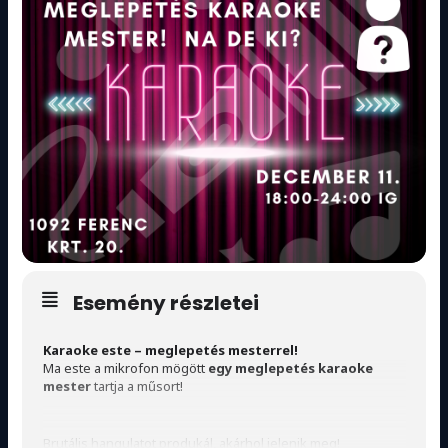
Esemény részletei
Karaoke este – meglepetés mesterrel!
Ma este a mikrofon mögött
egy meglepetés karaoke
mester
tartja a műsort!
Brutális hangulatot produkál, akárhol jelenik meg!