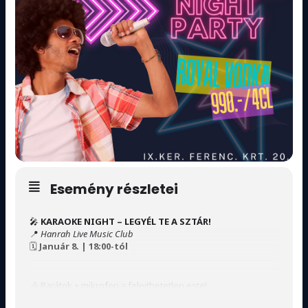
Esemény részletei
🎤
KARAOKE NIGHT – LEGYÉL TE A SZTÁR!
📍
Hanrah Live Music Club
🗓
Január 8. | 18:00-tól
🎶 Barátok + mikrofon = felejthetetlen este!
🍸
ROYAL VODKA AKCIÓ
– 990 Ft / 4 cl