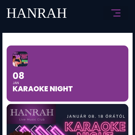
Skip
to
content
HANRAH ÉLMÉNY
08
JAN
KARAOKE NIGHT