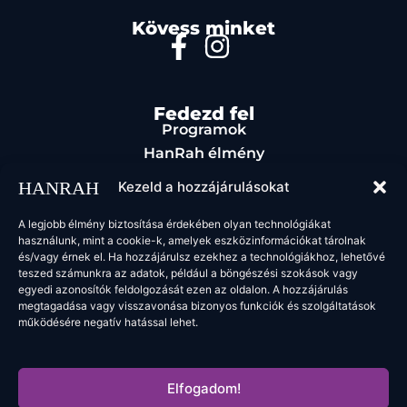
Kövess minket
Fedezd fel
Programok
HanRah élmény
Rendezvényszervezés
Kezeld a hozzájárulásokat
Étel & ital
Kapcsolat
A legjobb élmény biztosítása érdekében olyan technológiákat
használunk, mint a cookie-k, amelyek eszközinformációkat tárolnak
Jogi oldalak
és/vagy érnek el. Ha hozzájárulsz ezekhez a technológiákhoz, lehetővé
ÁSZF
teszed számunkra az adatok, például a böngészési szokások vagy
egyedi azonosítók feldolgozását ezen az oldalon. A hozzájárulás
megtagadása vagy visszavonása bizonyos funkciók és szolgáltatások
működésére negatív hatással lehet.
2025 HanRah. Minden jog fenntartva.
Elfogadom!
Powered by: