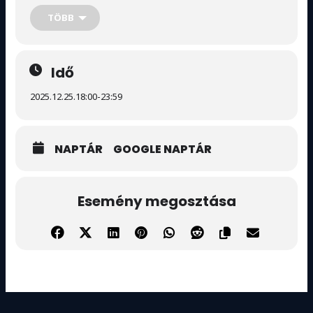
Vagy ha
épp együtt a banda
, és szeretnétek kimaradni….
TÖBB
és kéne egy jó kis bulis hely
akkor
Idő
gyere- gyertek
hozzánk, és töltsünk együtt egy
karácsonyi vidám hangulatú estét!
2025.12.25.
18:00
-
23:59
NAPTÁR
GOOGLE NAPTÁR
Esemény megosztása