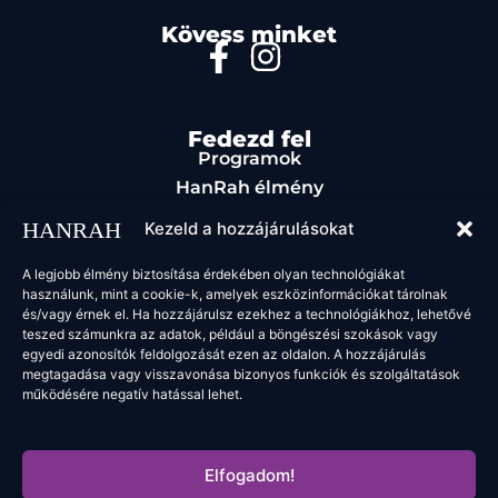
Kövess minket
Fedezd fel
Programok
HanRah élmény
Rendezvényszervezés
Kezeld a hozzájárulásokat
Étel & ital
Kapcsolat
A legjobb élmény biztosítása érdekében olyan technológiákat
használunk, mint a cookie-k, amelyek eszközinformációkat tárolnak
Jogi oldalak
és/vagy érnek el. Ha hozzájárulsz ezekhez a technológiákhoz, lehetővé
ÁSZF
teszed számunkra az adatok, például a böngészési szokások vagy
egyedi azonosítók feldolgozását ezen az oldalon. A hozzájárulás
megtagadása vagy visszavonása bizonyos funkciók és szolgáltatások
működésére negatív hatással lehet.
2025 HanRah. Minden jog fenntartva.
Elfogadom!
Powered by: