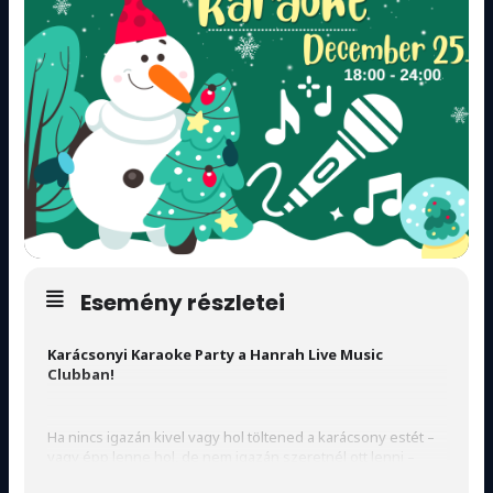
Esemény részletei
Karácsonyi Karaoke Party a Hanrah Live Music
Clubban!
Ha nincs igazán kivel vagy hol töltened a karácsony estét –
vagy épp lenne hol, de nem igazán szeretnél ott lenni –