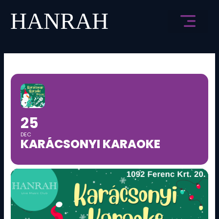
Skip
to
content
HANRAH ÉLMÉNY
25
DEC
KARÁCSONYI KARAOKE