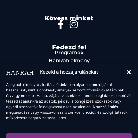
Kövess minket
Fedezd fel
Programok
HanRah élmény
Rendezvényszervezés
Kezeld a hozzájárulásokat
Étel & ital
Kapcsolat
A legjobb élmény biztosítása érdekében olyan technológiákat
használunk, mint a cookie-k, amelyek eszközinformációkat tárolnak
Jogi oldalak
és/vagy érnek el. Ha hozzájárulsz ezekhez a technológiákhoz, lehetővé
ÁSZF
teszed számunkra az adatok, például a böngészési szokások vagy
egyedi azonosítók feldolgozását ezen az oldalon. A hozzájárulás
megtagadása vagy visszavonása bizonyos funkciók és szolgáltatások
működésére negatív hatással lehet.
2025 HanRah. Minden jog fenntartva.