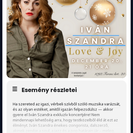
Esemény részletei
Ha szereted az igazi, vérbeli szívből szóló muzsika varázsát,
és az olyan estéket, amitől igazán felpezsdülsz — akkor
gyere el Iván Szandra exkluzív koncertjére! Nem
mindennapi lehetőség arra, hogy testközelből éld át ezt az
élményt. Iván Szandra énekes-zongorista, dalszerző,
akinek zenéje a soul, a jazz és a pop határain jár – meleg,