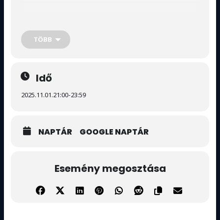
Ne hagyd ki ezt a különleges estét Varga Imivel!
Varga Imi, az idei
X-Faktor
egyik
nagy esélyese
, egy
varázslatos koncerttel készül neked! Az este során a Bossa
TÖBB
Nova legszebb dallamai, saját szerzeményei és egyedi
feldolgozásai egy igazán különleges hangulatot
teremtenek. Ha szereted a könnyed, de mély érzelmeket
árasztó zenét, akkor itt a helyed!
Idő
2025.11.01.
21:00
-
23:59
A programban:
NAPTÁR
GOOGLE NAPTÁR
Bossa Nova legnagyobb slágerei
Varga Imi saját dalai
Esemény megosztása
Különleges feldolgozások a legjobb klasszikusokból