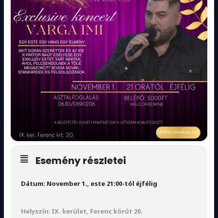
Esemény részletei
Dátum:
November 1., este 21:00-tól éjfélig
Helyszín
:
IX. kerület, Ferenc körút 20.