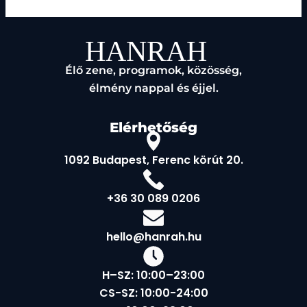
Időpont:
21:00 – 00:00 (este 9-től éjfélig)
Belépő:
5000 Ft
Asztalfoglalás:
Hívj minket a
0630 089 0206
-os számon,
hogy biztosítsd a helyed!
Élő zene, programok, közösség,
élmény nappal és éjjel.
Beléptetés jogát fenntartjuk
Elérhetőség
A férőhelyek korlátozottak, ezért kérjük, hogy időben
foglalj asztalt! Ne hagyd az utolsó pillanatra!
1092 Budapest, Ferenc körút 20.
+36 30 089 0206
Helyszín:
[IX. kerület, Ferenc körút 20.]
Ne hagyd ki ezt a különleges estét, és támogasd a
tehetséges Varga Imit a színpadon!
hello@hanrah.hu
H–SZ: 10:00–23:00
CS-SZ: 10:00-24:00