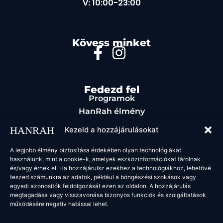
V: 10:00-23:00
Kövess minket
Fedezd fel
Programok
HanRah élmény
Rendezvényszervezés
Kezeld a hozzájárulásokat
Étel & ital
Kapcsolat
A legjobb élmény biztosítása érdekében olyan technológiákat
használunk, mint a cookie-k, amelyek eszközinformációkat tárolnak
Jogi oldalak
és/vagy érnek el. Ha hozzájárulsz ezekhez a technológiákhoz, lehetővé
ÁSZF
teszed számunkra az adatok, például a böngészési szokások vagy
egyedi azonosítók feldolgozását ezen az oldalon. A hozzájárulás
megtagadása vagy visszavonása bizonyos funkciók és szolgáltatások
működésére negatív hatással lehet.
2025 HanRah. Minden jog fenntartva.