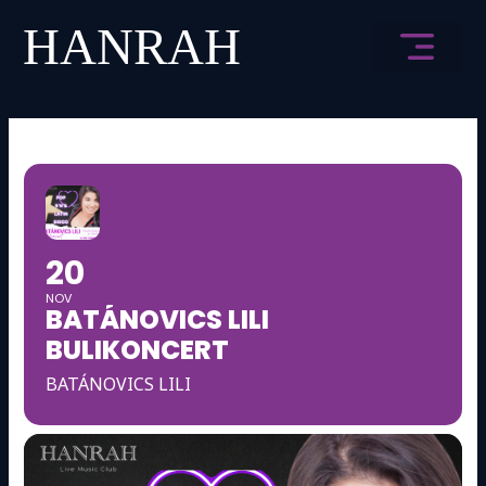
Skip
to
content
HANRAH ÉLMÉNY
20
NOV
BATÁNOVICS LILI
BULIKONCERT
BATÁNOVICS LILI