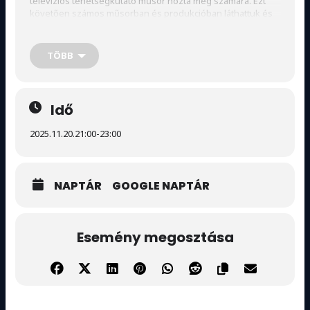
televíziós tehetségkutató műsor hozta meg számára. Ezt
követően számos műsorban és produkcióban láthattuk és
láthatjuk a mai napig,
TÖBB
Illyenek például a Szerencse szombat, ahol több
alkalommal is megcsillogtatta tehetségét, de találkozhattunk
vele több televíziós produkcióban is, ahol bebizonyíthatta
mennyire sokoldalú előadó, egy következő évadban pedig
Idő
színésznőként is kipróbálta magát ugyanitt.
2025.11.20.
21:00
-
23:00
NAPTÁR
GOOGLE NAPTÁR
Esemény megosztása