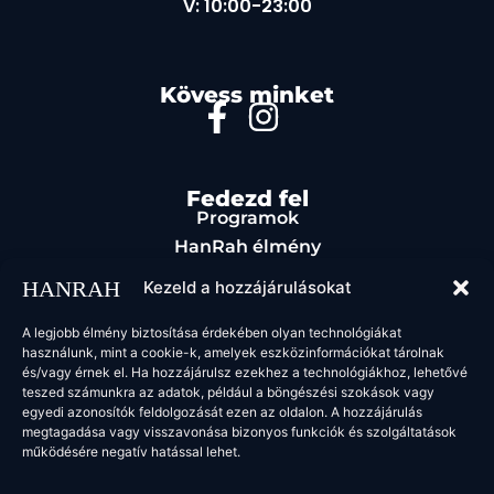
V: 10:00-23:00
Kövess minket
Fedezd fel
Programok
HanRah élmény
Rendezvényszervezés
Kezeld a hozzájárulásokat
Étel & ital
Kapcsolat
A legjobb élmény biztosítása érdekében olyan technológiákat
használunk, mint a cookie-k, amelyek eszközinformációkat tárolnak
Jogi oldalak
és/vagy érnek el. Ha hozzájárulsz ezekhez a technológiákhoz, lehetővé
ÁSZF
teszed számunkra az adatok, például a böngészési szokások vagy
egyedi azonosítók feldolgozását ezen az oldalon. A hozzájárulás
megtagadása vagy visszavonása bizonyos funkciók és szolgáltatások
működésére negatív hatással lehet.
2025 HanRah. Minden jog fenntartva.